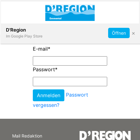
Abonnieren
D'Region
×
Öffnen
Im Google Play Store
E-mail
*
Immobilien
Passwort
*
Veranstaltungen
Passwort
Stellen
vergessen?
E-
Paper
Mail Redaktion
App