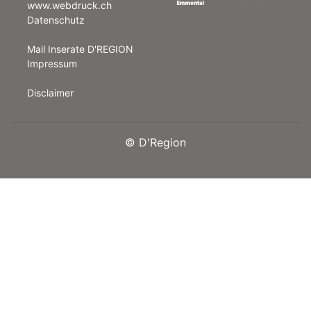
www.webdruck.ch
Datenschutz
rt
Mail Inserate D'REGION
Impressum
Disclaimer
©
D'Region
n