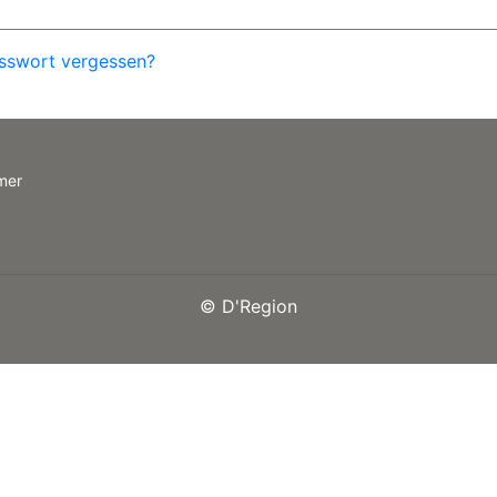
sswort vergessen?
mer
©
D'Region