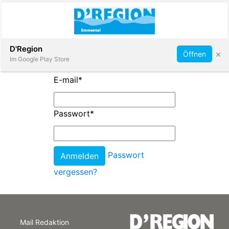
Abonnieren
D'Region
×
Öffnen
Im Google Play Store
E-mail
*
Immobilien
Passwort
*
Veranstaltungen
Passwort
Stellen
vergessen?
E-
Paper
Mail Redaktion
App