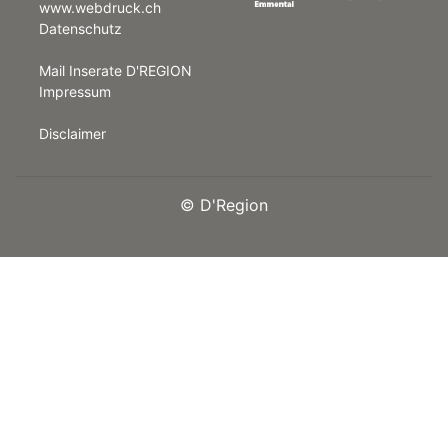
www.webdruck.ch
Datenschutz
rt
Mail Inserate D'REGION
Impressum
Disclaimer
©
D'Region
n