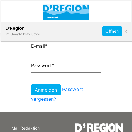
Abonnieren
D'Region
×
Öffnen
Im Google Play Store
E-mail
*
Immobilien
Passwort
*
Veranstaltungen
Passwort
Stellen
vergessen?
E-
Paper
Mail Redaktion
App