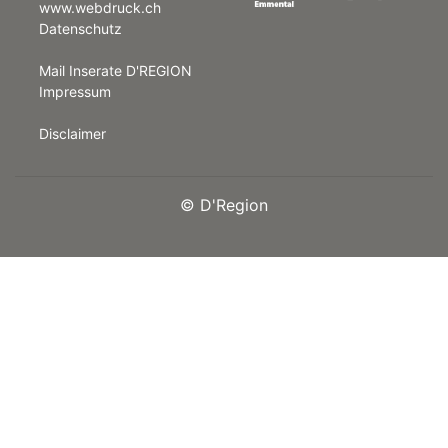
www.webdruck.ch
Datenschutz
rt
Mail Inserate D'REGION
Impressum
Disclaimer
©
D'Region
n