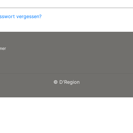
sswort vergessen?
mer
©
D'Region