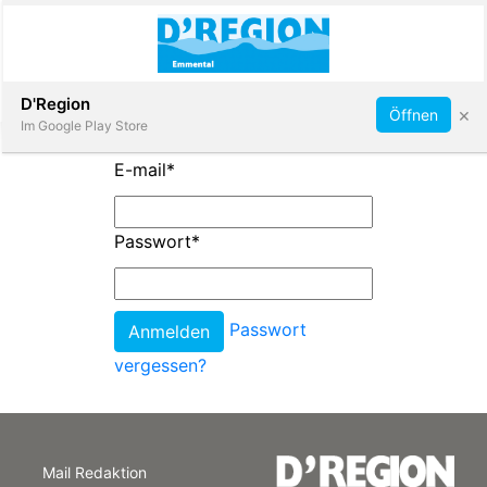
Abonnieren
D'Region
×
Öffnen
Im Google Play Store
E-mail
*
Immobilien
Passwort
*
Veranstaltungen
Passwort
Stellen
vergessen?
E-
Paper
Mail Redaktion
App