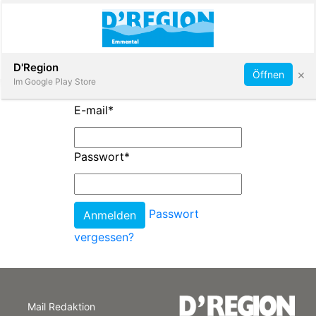
Abonnieren
D'Region
×
Öffnen
Im Google Play Store
E-mail
*
Immobilien
Passwort
*
Veranstaltungen
Passwort
Stellen
vergessen?
E-
Paper
Mail Redaktion
App