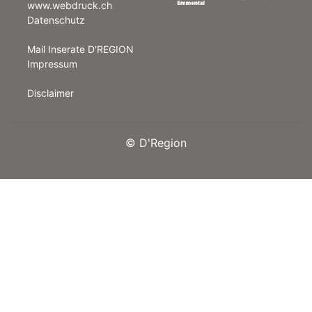
www.webdruck.ch
Datenschutz
rt
Mail Inserate D'REGION
Impressum
Disclaimer
©
D'Region
n