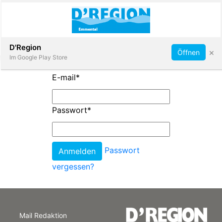
Abonnieren
D'Region
×
Öffnen
Im Google Play Store
E-mail
*
Immobilien
Passwort
*
Veranstaltungen
Passwort
Stellen
vergessen?
E-
Paper
Mail Redaktion
App