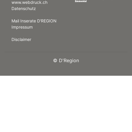
www.webdruck.ch
Datenschutz
rt
Mail Inserate D'REGION
Impressum
Disclaimer
©
D'Region
n