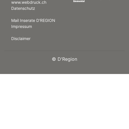
www.webdruck.ch
Datenschutz
rt
Mail Inserate D'REGION
Impressum
Disclaimer
©
D'Region
n