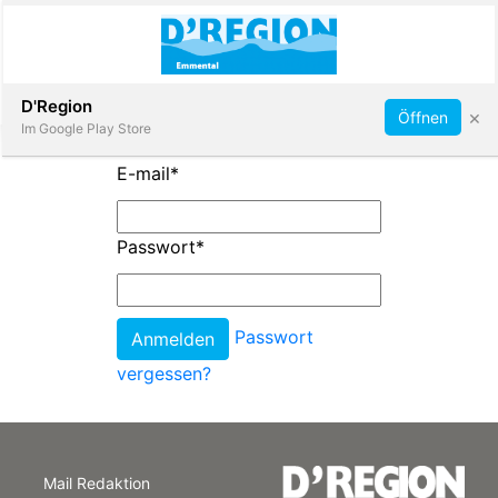
Abonnieren
D'Region
×
Öffnen
Im Google Play Store
E-mail
*
Immobilien
Passwort
*
Veranstaltungen
Passwort
Stellen
vergessen?
E-
Paper
Mail Redaktion
App