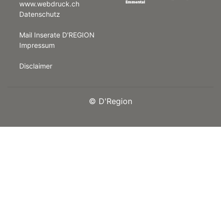
www.webdruck.ch
Datenschutz
rt
Mail Inserate D'REGION
Impressum
Disclaimer
©
D'Region
n