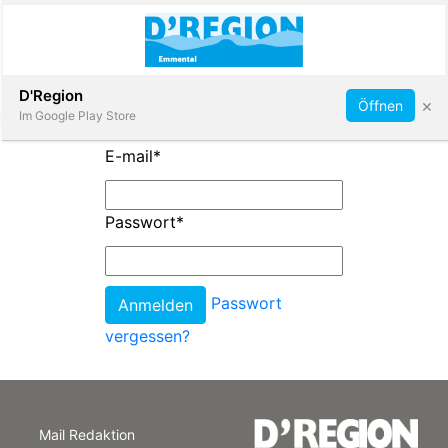
Abonnieren
D'Region
×
Öffnen
Im Google Play Store
E-mail
*
Immobilien
Passwort
*
Veranstaltungen
Passwort
Stellen
vergessen?
E-
Paper
Mail Redaktion
App