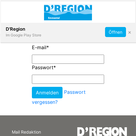
Abonnieren
D'Region
×
Öffnen
Im Google Play Store
E-mail
*
Immobilien
Passwort
*
Veranstaltungen
Passwort
Stellen
vergessen?
E-
Paper
Mail Redaktion
App