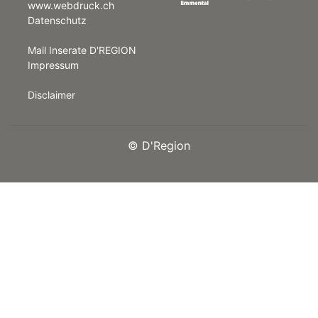
www.webdruck.ch
Datenschutz
rt
Mail Inserate D'REGION
Impressum
Disclaimer
©
D'Region
n