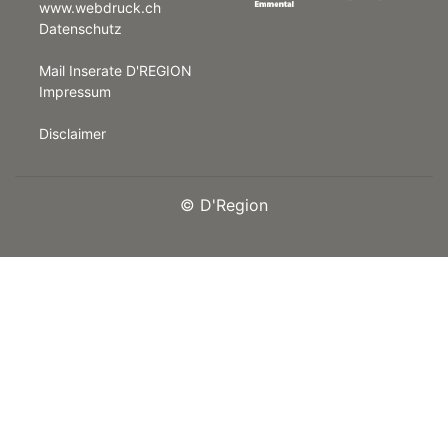
www.webdruck.ch
Datenschutz
rt
Mail Inserate D'REGION
Impressum
Disclaimer
©
D'Region
n