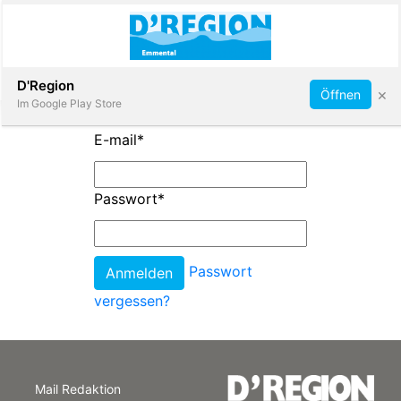
Abonnieren
D'Region
×
Öffnen
Im Google Play Store
E-mail
*
Immobilien
Passwort
*
Veranstaltungen
Passwort
Stellen
vergessen?
E-
Paper
Mail Redaktion
App