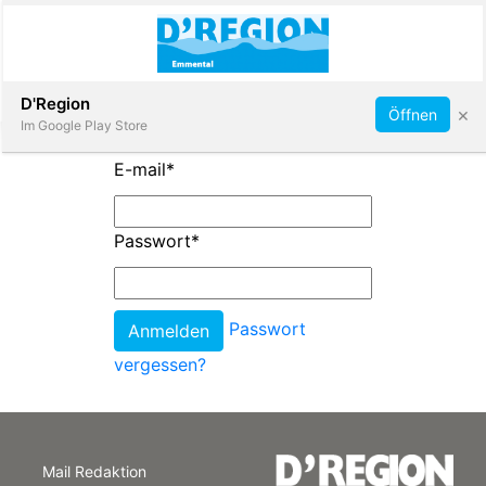
Abonnieren
D'Region
×
Öffnen
Im Google Play Store
E-mail
*
Immobilien
Passwort
*
Veranstaltungen
Passwort
Stellen
vergessen?
E-
Paper
Mail Redaktion
App