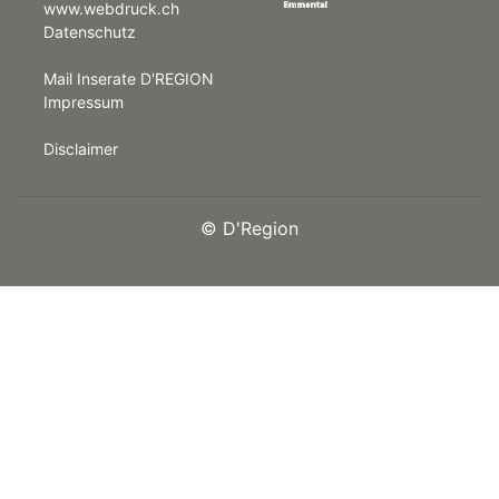
www.webdruck.ch
Datenschutz
rt
Mail Inserate D'REGION
Impressum
Disclaimer
©
D'Region
n