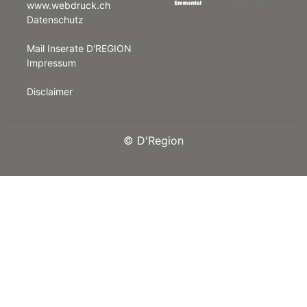
www.webdruck.ch
Datenschutz
rt
Mail Inserate D'REGION
Impressum
Disclaimer
©
D'Region
n