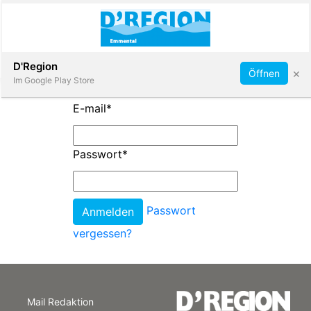
Abonnieren
D'Region
×
Öffnen
Im Google Play Store
E-mail
*
Immobilien
Passwort
*
Veranstaltungen
Passwort
Stellen
vergessen?
E-
Paper
Mail Redaktion
App