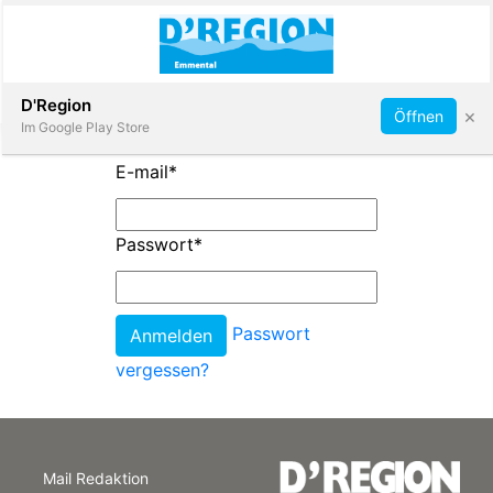
Abonnieren
D'Region
×
Öffnen
Im Google Play Store
E-mail
*
Immobilien
Passwort
*
Veranstaltungen
Passwort
Stellen
vergessen?
E-
Paper
Mail Redaktion
App