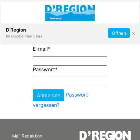
Abonnieren
D'Region
×
Öffnen
Im Google Play Store
E-mail
*
Immobilien
Passwort
*
Veranstaltungen
Passwort
Stellen
vergessen?
E-
Paper
Mail Redaktion
App