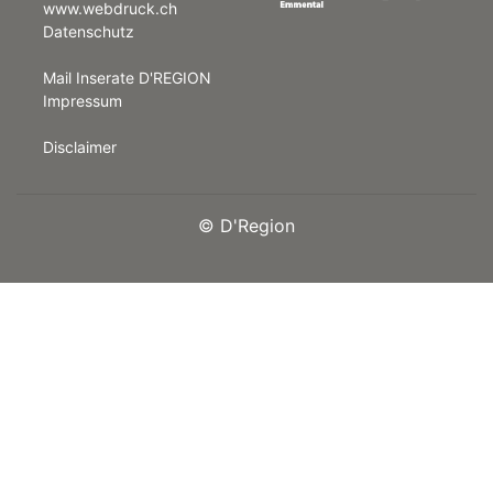
www.webdruck.ch
Datenschutz
rt
Mail Inserate D'REGION
Impressum
Disclaimer
©
D'Region
n