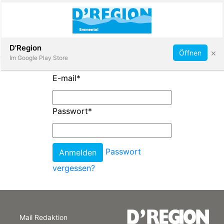
Abonnieren
D'Region
×
Öffnen
Im Google Play Store
E-mail
*
Immobilien
Passwort
*
Veranstaltungen
Passwort
Stellen
vergessen?
E-
Paper
Mail Redaktion
App