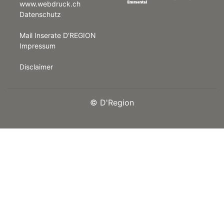
www.webdruck.ch
Datenschutz
rt
Mail Inserate D'REGION
Impressum
Disclaimer
©
D'Region
n