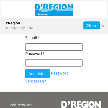
Abonnieren
D'Region
×
Öffnen
Im Google Play Store
E-mail
*
Immobilien
Passwort
*
Veranstaltungen
Passwort
Stellen
vergessen?
E-
Paper
Mail Redaktion
App