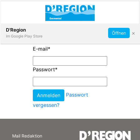
Abonnieren
D'Region
×
Öffnen
Im Google Play Store
E-mail
*
Immobilien
Passwort
*
Veranstaltungen
Passwort
Stellen
vergessen?
E-
Paper
Mail Redaktion
App