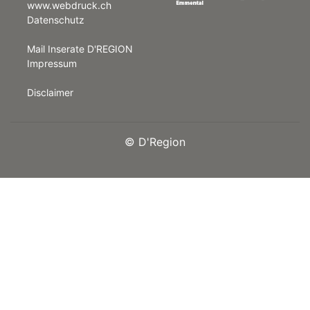
www.webdruck.ch
Datenschutz
rt
Mail Inserate D'REGION
Impressum
Disclaimer
©
D'Region
n