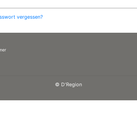
sswort vergessen?
mer
©
D'Region