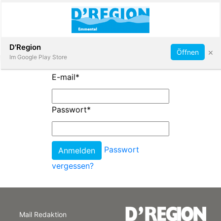
Abonnieren
D'Region
×
Öffnen
Im Google Play Store
E-mail
*
Immobilien
Passwort
*
Veranstaltungen
Passwort
Stellen
vergessen?
E-
Paper
Mail Redaktion
App