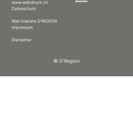
www.webdruck.ch
Datenschutz
rt
Mail Inserate D'REGION
Impressum
Disclaimer
©
D'Region
n