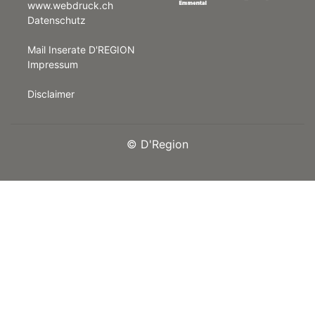
www.webdruck.ch
Datenschutz
rt
Mail Inserate D'REGION
Impressum
Disclaimer
©
D'Region
n