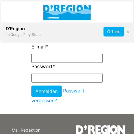
Abonnieren
D'Region
×
Öffnen
Im Google Play Store
E-mail
*
Immobilien
Passwort
*
Veranstaltungen
Passwort
Stellen
vergessen?
E-
Paper
Mail Redaktion
App