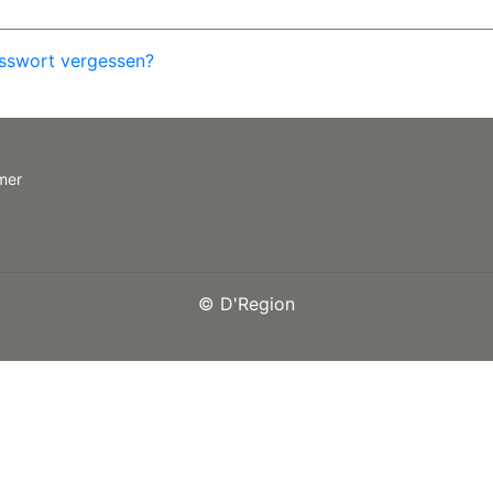
sswort vergessen?
mer
©
D'Region