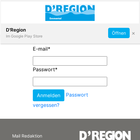
Abonnieren
D'Region
×
Öffnen
Im Google Play Store
E-mail
*
Immobilien
Passwort
*
Veranstaltungen
Passwort
Stellen
vergessen?
E-
Paper
Mail Redaktion
App