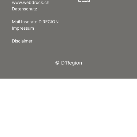
www.webdruck.ch
Datenschutz
rt
Mail Inserate D'REGION
Impressum
Disclaimer
©
D'Region
n