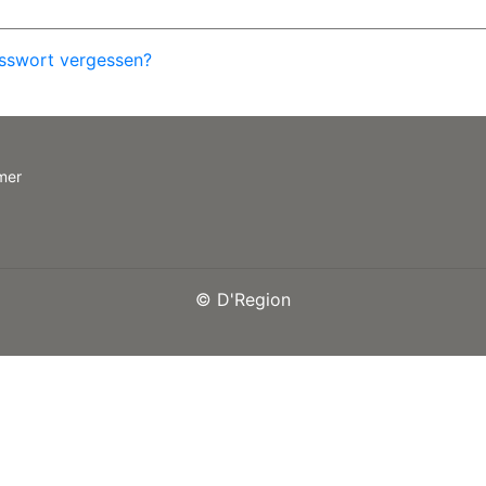
sswort vergessen?
mer
©
D'Region