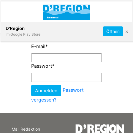
Abonnieren
D'Region
×
Öffnen
Im Google Play Store
E-mail
*
Immobilien
Passwort
*
Veranstaltungen
Passwort
Stellen
vergessen?
E-
Paper
Mail Redaktion
App