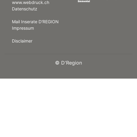
www.webdruck.ch
Datenschutz
rt
Mail Inserate D'REGION
Impressum
Disclaimer
©
D'Region
n