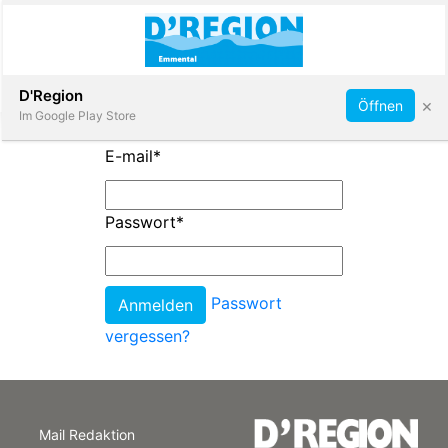
Abonnieren
D'Region
×
Öffnen
Im Google Play Store
E-mail
*
Immobilien
Passwort
*
Veranstaltungen
Passwort
Stellen
vergessen?
E-
Paper
Mail Redaktion
App