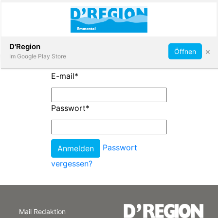
Abonnieren
D'Region
×
Öffnen
Im Google Play Store
E-mail
*
Immobilien
Passwort
*
Veranstaltungen
Passwort
Stellen
vergessen?
E-
Paper
Mail Redaktion
App