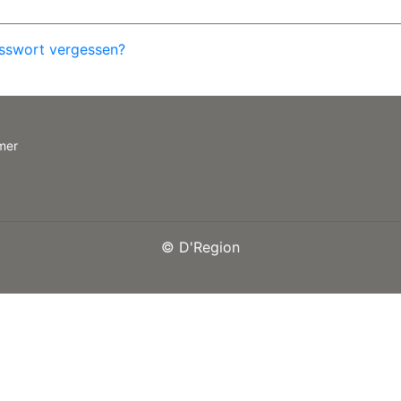
sswort vergessen?
mer
©
D'Region