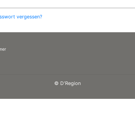
sswort vergessen?
mer
©
D'Region