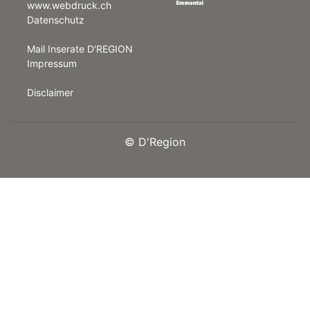
www.webdruck.ch
Datenschutz
rt
Mail Inserate D'REGION
Impressum
Disclaimer
©
D'Region
n