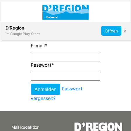
Abonnieren
D'Region
×
Öffnen
Im Google Play Store
E-mail
*
Immobilien
Passwort
*
Veranstaltungen
Passwort
Stellen
vergessen?
E-
Paper
Mail Redaktion
App