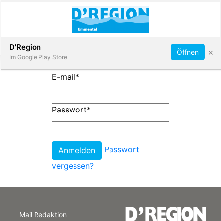
Abonnieren
D'Region
×
Öffnen
Im Google Play Store
E-mail
*
Immobilien
Passwort
*
Veranstaltungen
Passwort
Stellen
vergessen?
E-
Paper
Mail Redaktion
App