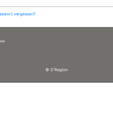
sswort vergessen?
mer
©
D'Region