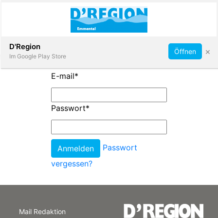
Abonnieren
D'Region
×
Öffnen
Im Google Play Store
E-mail
*
Immobilien
Passwort
*
Veranstaltungen
Passwort
Stellen
vergessen?
E-
Paper
Mail Redaktion
App