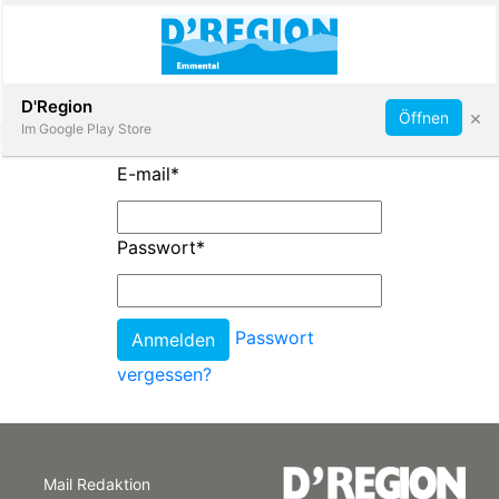
Abonnieren
D'Region
×
Öffnen
Im Google Play Store
E-mail
*
Immobilien
Passwort
*
Veranstaltungen
Passwort
Stellen
vergessen?
E-
Paper
Mail Redaktion
App