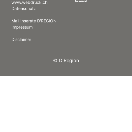
www.webdruck.ch
Datenschutz
rt
Mail Inserate D'REGION
Impressum
Disclaimer
©
D'Region
n