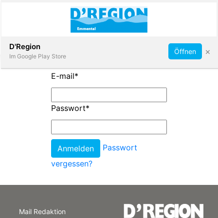
Abonnieren
D'Region
×
Öffnen
Im Google Play Store
E-mail
*
Immobilien
Passwort
*
Veranstaltungen
Passwort
Stellen
vergessen?
E-
Paper
Mail Redaktion
App