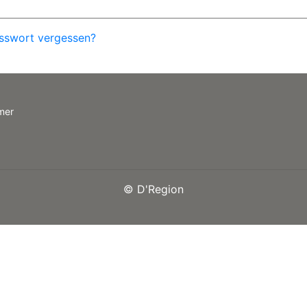
sswort vergessen?
mer
©
D'Region