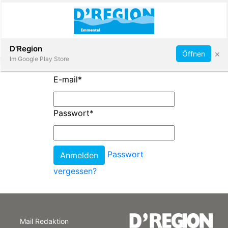
Abonnieren
D'Region
×
Öffnen
Im Google Play Store
E-mail
*
Immobilien
Passwort
*
Veranstaltungen
Passwort
Stellen
vergessen?
E-
Paper
Mail Redaktion
App