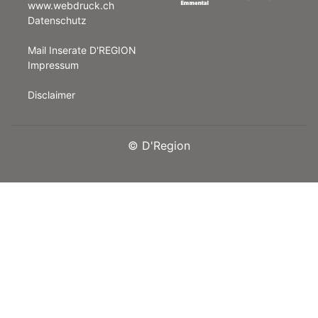
www.webdruck.ch
Datenschutz
rt
Mail Inserate D'REGION
Impressum
Disclaimer
©
D'Region
n