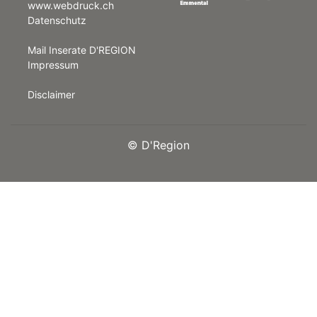
www.webdruck.ch
Datenschutz
rt
Mail Inserate D'REGION
Impressum
Disclaimer
©
D'Region
n