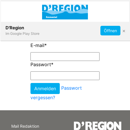
Abonnieren
D'Region
×
Öffnen
Im Google Play Store
E-mail
*
Immobilien
Passwort
*
Veranstaltungen
Passwort
Stellen
vergessen?
E-
Paper
Mail Redaktion
App