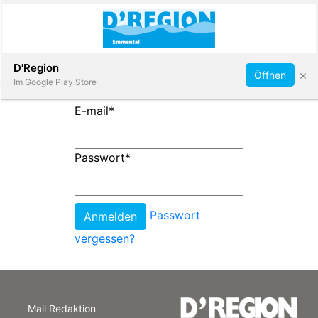
Abonnieren
D'Region
×
Öffnen
Im Google Play Store
E-mail
*
Immobilien
Passwort
*
Veranstaltungen
Passwort
Stellen
vergessen?
E-
Paper
Mail Redaktion
App