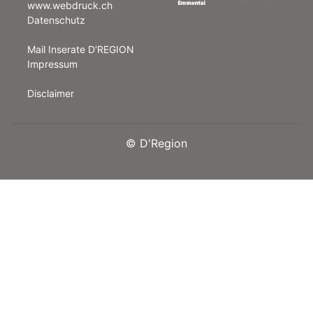
www.webdruck.ch
Datenschutz
rt
Mail Inserate D'REGION
Impressum
Disclaimer
©
D'Region
n