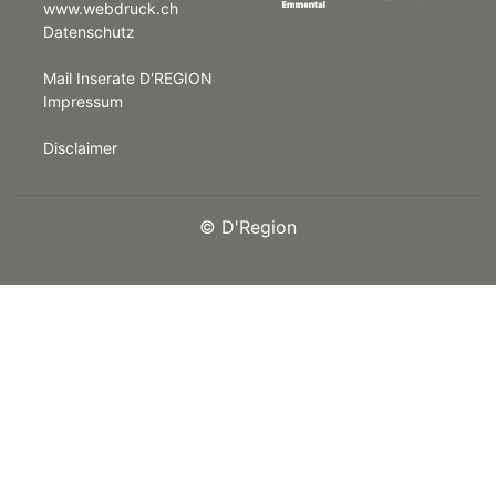
www.webdruck.ch
Datenschutz
rt
Mail Inserate D'REGION
Impressum
Disclaimer
©
D'Region
n