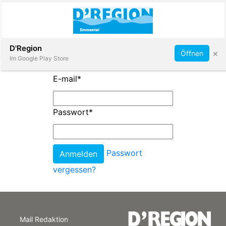
Abonnieren
D'Region
×
Öffnen
Im Google Play Store
E-mail
*
Immobilien
Passwort
*
Veranstaltungen
Passwort
Stellen
vergessen?
E-
Paper
Mail Redaktion
App