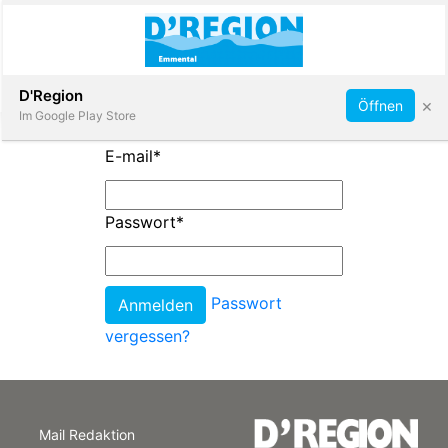
Abonnieren
D'Region
×
Öffnen
Im Google Play Store
E-mail
*
Immobilien
Passwort
*
Veranstaltungen
Passwort
Stellen
vergessen?
E-
Paper
Mail Redaktion
App