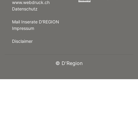
www.webdruck.ch
Datenschutz
rt
Mail Inserate D'REGION
Impressum
Disclaimer
©
D'Region
n