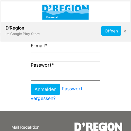
Abonnieren
D'Region
×
Öffnen
Im Google Play Store
E-mail
*
Immobilien
Passwort
*
Veranstaltungen
Passwort
Stellen
vergessen?
E-
Paper
Mail Redaktion
App