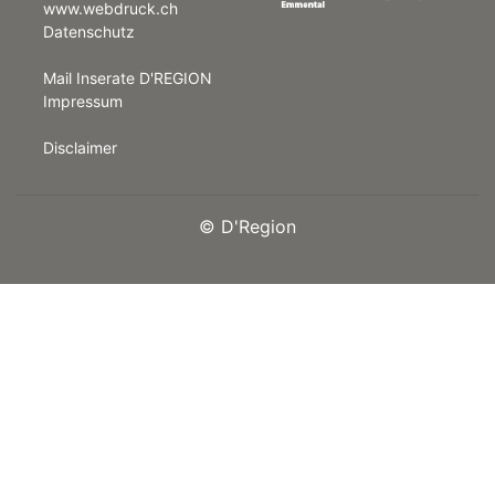
www.webdruck.ch
Datenschutz
rt
Mail Inserate D'REGION
Impressum
Disclaimer
©
D'Region
n