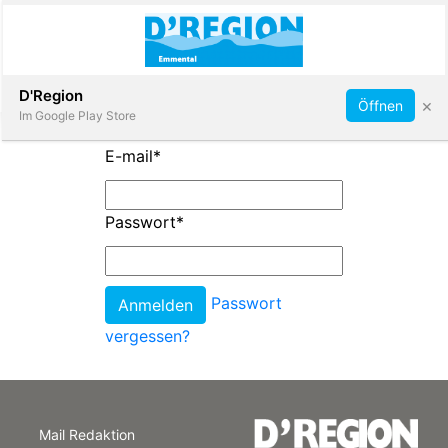
Abonnieren
D'Region
×
Öffnen
Im Google Play Store
E-mail
*
Immobilien
Passwort
*
Veranstaltungen
Passwort
Stellen
vergessen?
E-
Paper
Mail Redaktion
App