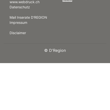
www.webdruck.ch
Datenschutz
rt
Mail Inserate D'REGION
Impressum
Disclaimer
©
D'Region
n