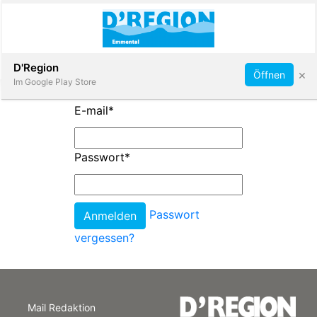
Abonnieren
D'Region
×
Öffnen
Im Google Play Store
E-mail
*
Immobilien
Passwort
*
Veranstaltungen
Passwort
Stellen
vergessen?
E-
Paper
Mail Redaktion
App