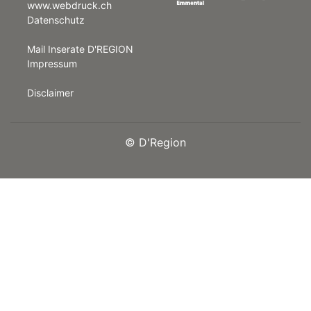
www.webdruck.ch
Datenschutz
rt
Mail Inserate D'REGION
Impressum
Disclaimer
©
D'Region
n