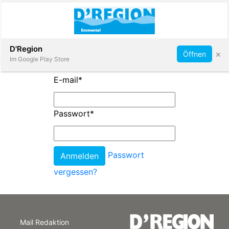
Abonnieren
D'Region
×
Öffnen
Im Google Play Store
E-mail
*
Immobilien
Passwort
*
Veranstaltungen
Passwort
Stellen
vergessen?
E-
Paper
Mail Redaktion
App