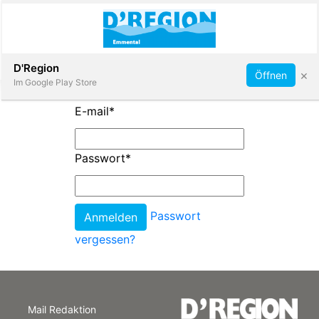
Abonnieren
D'Region
×
Öffnen
Im Google Play Store
E-mail
*
Immobilien
Passwort
*
Veranstaltungen
Passwort
Stellen
vergessen?
E-
Paper
Mail Redaktion
App