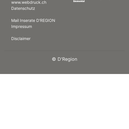
www.webdruck.ch
Datenschutz
rt
Mail Inserate D'REGION
Impressum
Disclaimer
©
D'Region
n