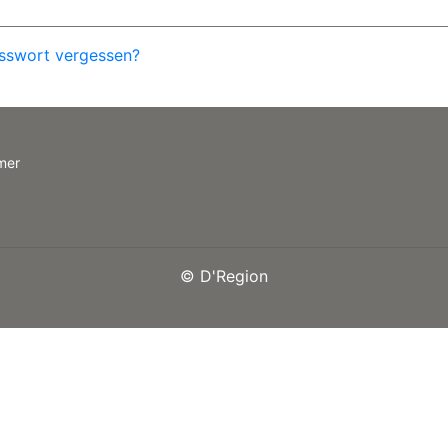
sswort vergessen?
mer
©
D'Region