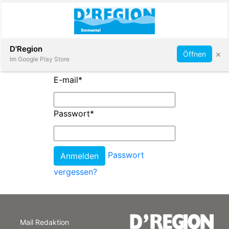
Abonnieren
D'Region
×
Öffnen
Im Google Play Store
E-mail
*
Immobilien
Passwort
*
Veranstaltungen
Passwort
Stellen
vergessen?
E-
Paper
Mail Redaktion
App