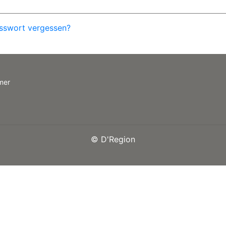
sswort vergessen?
mer
©
D'Region